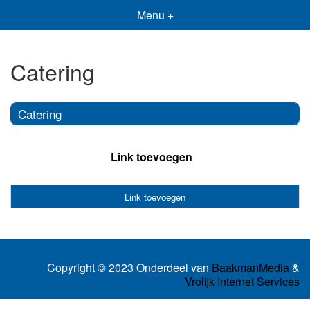
Menu +
Catering
Catering
Link toevoegen
Link toevoegen
Copyright © 2023 Onderdeel van
BaakmanMedia
&
Vrolijk Internet Services